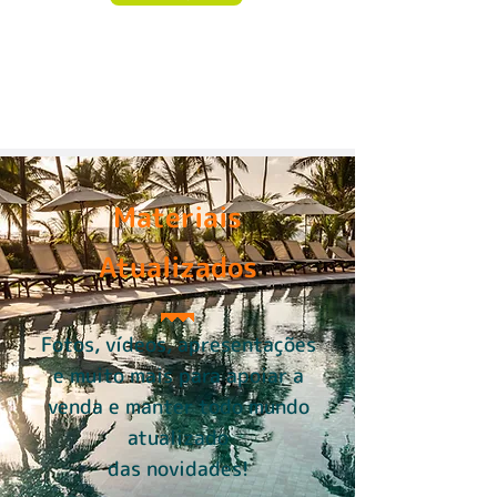
Materiais
Atualizados
Fotos, vídeos, apresentações
e muito mais para apoiar a
venda e manter todo mundo
atualizado
das novidades!