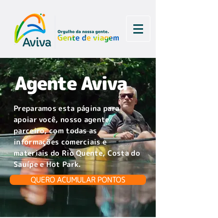
Agente Aviva
Preparamos esta página para
apoiar você, nosso agente
parceiro, com todas as
informações comerciais e
materiais do Rio Quente,
Costa do
Sauípe e Hot Park.
QUERO ACUMULAR PONTOS