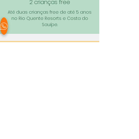
2 crianças free
Até duas crianças free de até 5 anos
no Rio Quente Resorts e Costa do
Sauípe.
Criança free
Hot Park
Crianças até 4 anos com tarifa free
no Hot Park
Executivo de Contas